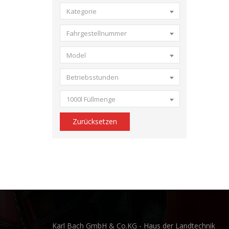
Kategorie
Fahrgestellnummer
Model
Betriebsstunden
1000l Füllmenge
Zurücksetzen
Karl Bach GmbH & Co.KG - Haus der Landtechnik