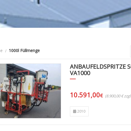
te
1000l Füllmenge
ANBAUFELDSPRITZE 
VA1000
10.591,00
€
(8.900,00 € zzg
2010