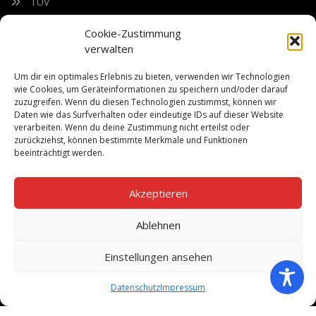
TÜV
Nacherntecheck
Cookie-Zustimmung
verwalten
FÜR UNSEREN NEWSLETTER ANMELDEN
Um dir ein optimales Erlebnis zu bieten, verwenden wir Technologien
wie Cookies, um Geräteinformationen zu speichern und/oder darauf
zuzugreifen. Wenn du diesen Technologien zustimmst, können wir
Bleiben Sie auf dem Laufenden über unsere sich ständig
Daten wie das Surfverhalten oder eindeutige IDs auf dieser Website
weiterentwickelnden Produkteigenschaften und Technologien.
verarbeiten. Wenn du deine Zustimmung nicht erteilst oder
Geben Sie Ihre E-Mail-Adresse ein und abonnieren Sie unseren
zurückziehst, können bestimmte Merkmale und Funktionen
Newsletter.
beeinträchtigt werden.
Akzeptieren
Ablehnen
Abonnieren
Einstellungen ansehen
Datenschutz
Impressum
©Copyright 2026
Bach Landtechnik
Datenschutz
Impressum
Händler – Neumaschinen-Bestand