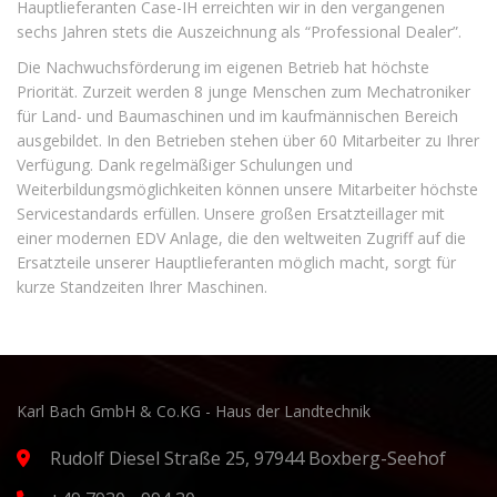
Hauptlieferanten Case-IH erreichten wir in den vergangenen
sechs Jahren stets die Auszeichnung als “Professional Dealer”.
Die Nachwuchsförderung im eigenen Betrieb hat höchste
Priorität. Zurzeit werden 8 junge Menschen zum Mechatroniker
für Land- und Baumaschinen und im kaufmännischen Bereich
ausgebildet. In den Betrieben stehen über 60 Mitarbeiter zu Ihrer
Verfügung. Dank regelmäßiger Schulungen und
Weiterbildungsmöglichkeiten können unsere Mitarbeiter höchste
Servicestandards erfüllen. Unsere großen Ersatzteillager mit
einer modernen EDV Anlage, die den weltweiten Zugriff auf die
Ersatzteile unserer Hauptlieferanten möglich macht, sorgt für
kurze Standzeiten Ihrer Maschinen.
Karl Bach GmbH & Co.KG - Haus der Landtechnik
Rudolf Diesel Straße 25, 97944 Boxberg-Seehof