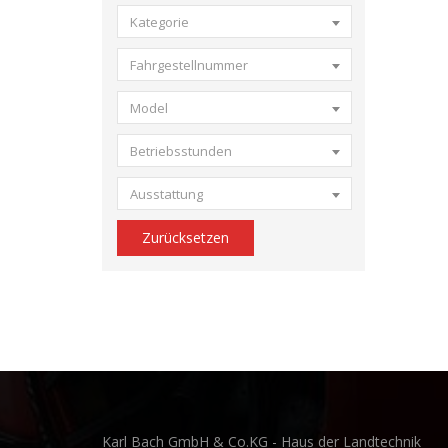
Kategorie
Fahrgestellnummer
Model
Betriebsstunden
Ausstattung
Zurücksetzen
Karl Bach GmbH & Co.KG - Haus der Landtechnik