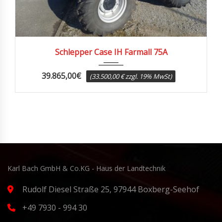
40
Schlepper Case IH Farmall 75A
39.865,00
€
(33.500,00 € zzgl. 19% MwSt)
Karl Bach GmbH & Co.KG - Haus der Landtechnik
Rudolf Diesel Straße 25, 97944 Boxberg-Seehof
+49 7930 - 994 30