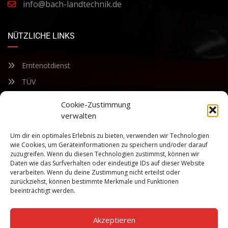
info@bach-landtechnik.de
NÜTZLICHE LINKS
Erntenotdienst
TÜV
Nacherntecheck
Cookie-Zustimmung
verwalten
FÜR UNSEREN NEWSLETTER ANMELDEN
Um dir ein optimales Erlebnis zu bieten, verwenden wir Technologien
wie Cookies, um Geräteinformationen zu speichern und/oder darauf
zuzugreifen. Wenn du diesen Technologien zustimmst, können wir
Bleiben Sie auf dem Laufenden über unsere sich ständig
Daten wie das Surfverhalten oder eindeutige IDs auf dieser Website
weiterentwickelnden Produkteigenschaften und Technologien.
verarbeiten. Wenn du deine Zustimmung nicht erteilst oder
Geben Sie Ihre E-Mail-Adresse ein und abonnieren Sie unseren
zurückziehst, können bestimmte Merkmale und Funktionen
Newsletter.
beeinträchtigt werden.
Akzeptieren