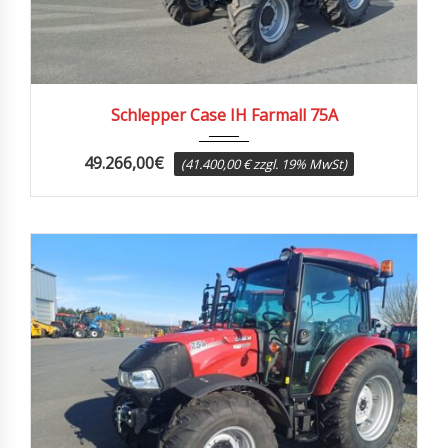
2024
5
Schlepper Case IH Farmall 75A
49.266,00
€
(41.400,00 € zzgl. 19% MwSt)