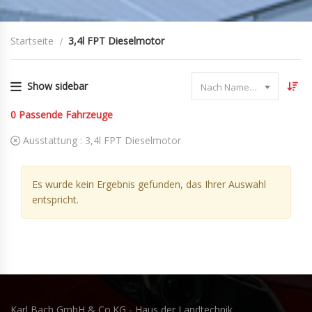
Startseite
3,4l FPT Dieselmotor
Show sidebar
Nach Name sortieren
0
Passende Fahrzeuge
Ausstattung :
3,4l FPT Dieselmotor
Es wurde kein Ergebnis gefunden, das Ihrer Auswahl
entspricht.
Karl Bach GmbH & Co.KG - Haus der Landtechnik