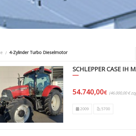
te
4-Zylinder Turbo Dieselmotor
SCHLEPPER CASE IH 
54.740,00
€
(46.000,00 € z
2009
5700