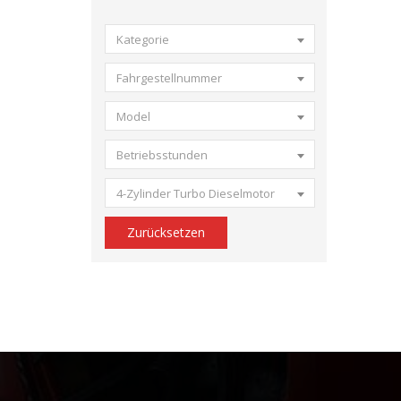
Kategorie
Fahrgestellnummer
Model
Betriebsstunden
4-Zylinder Turbo Dieselmotor
Zurücksetzen