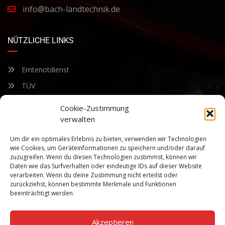
info@bach-landtechnik.de
NÜTZLICHE LINKS
Erntenotdienst
TÜV
Nacherntecheck
Cookie-Zustimmung
verwalten
FÜR UNSEREN NEWSLETTER ANMELDEN
Um dir ein optimales Erlebnis zu bieten, verwenden wir Technologien
wie Cookies, um Geräteinformationen zu speichern und/oder darauf
zuzugreifen. Wenn du diesen Technologien zustimmst, können wir
Bleiben Sie auf dem Laufenden über unsere sich ständig
Daten wie das Surfverhalten oder eindeutige IDs auf dieser Website
weiterentwickelnden Produkteigenschaften und Technologien.
verarbeiten. Wenn du deine Zustimmung nicht erteilst oder
Geben Sie Ihre E-Mail-Adresse ein und abonnieren Sie unseren
zurückziehst, können bestimmte Merkmale und Funktionen
Newsletter.
beeinträchtigt werden.
Akzeptieren