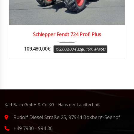
2017
5950
Schlepper Fendt 724 Profi Plus
109.480,00
€
(92.000,00 € zzgl. 19% MwSt)
Karl Bach GmbH & Co.KG - Haus der Landtechnik
Rudolf Diesel Straße 25, 97944 Boxberg-Seehof
+49 7930 - 994 30