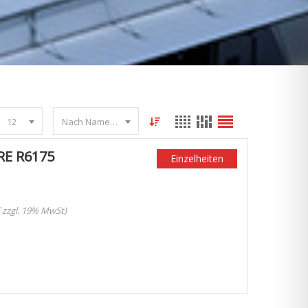
12
Nach Name sortieren
RE R6175
Einzelheiten
€ zzgl. 19% MwSt)