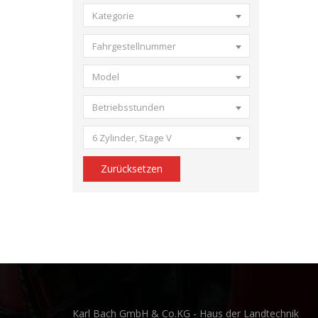
Kategorie
Fahrgestellnummer
Model
Betriebsstunden
6 Zylinder, Stage V
Zurücksetzen
Karl Bach GmbH & Co.KG - Haus der Landtechnik