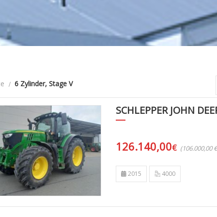
te
6 Zylinder, Stage V
SCHLEPPER JOHN DEE
126.140,00
€
(106.000,00 
2015
4000