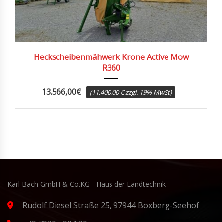
2025
Heckscheibenmähwerk Krone Active Mow
R360
13.566,00
€
(11.400,00 € zzgl. 19% MwSt)
Karl Bach GmbH & Co.KG - Haus der Landtechnik
Rudolf Diesel Straße 25, 97944 Boxberg-Seehof