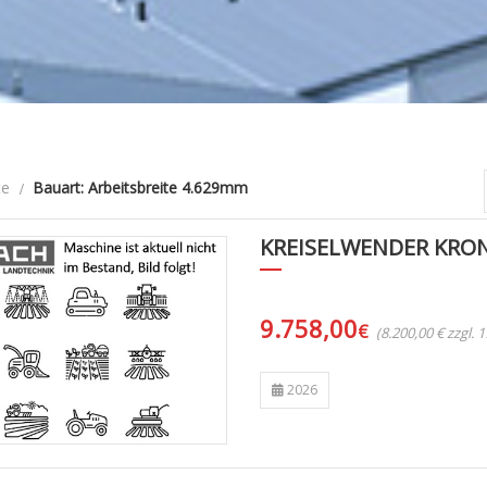
te
Bauart: Arbeitsbreite 4.629mm
KREISELWENDER KRON
9.758,00
€
(8.200,00 € zzgl.
2026