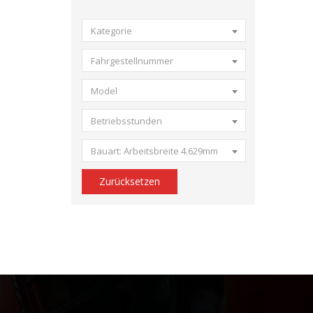
Kategorie
Fahrgestellnummer
Model
Betriebsstunden
Bauart: Arbeitsbreite 4.629mm
Zurücksetzen