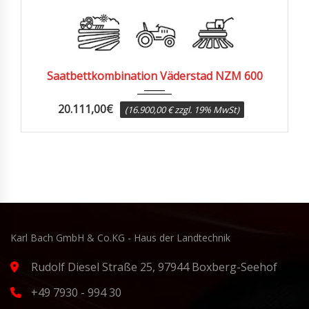
2023
Saatbettkombination Väderstad NZM 600
20.111,00
€
(16.900,00 € zzgl. 19% MwSt)
Karl Bach GmbH & Co.KG - Haus der Landtechnik
Rudolf Diesel Straße 25, 97944 Boxberg-Seehof
+49 7930 - 994 30