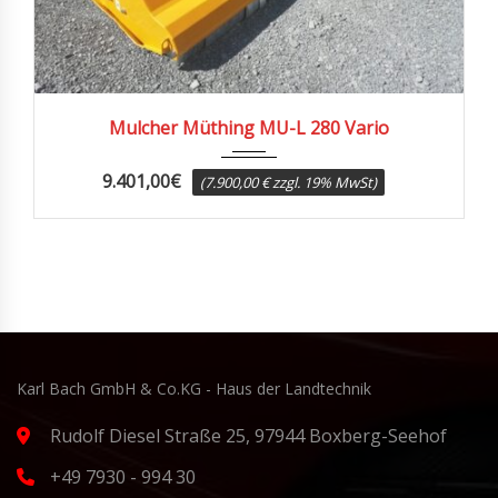
2025
Mulcher Müthing MU-L 280 Vario
9.401,00
€
(7.900,00 € zzgl. 19% MwSt)
Karl Bach GmbH & Co.KG - Haus der Landtechnik
Rudolf Diesel Straße 25, 97944 Boxberg-Seehof
+49 7930 - 994 30