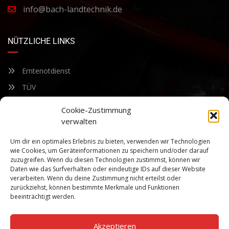
info@bach-landtechnik.de
NÜTZLICHE LINKS
Erntenotdienst
TÜV
Nacherntecheck
Cookie-Zustimmung
verwalten
FÜR UNSEREN NEWSLETTER ANMELDEN
Um dir ein optimales Erlebnis zu bieten, verwenden wir Technologien
wie Cookies, um Geräteinformationen zu speichern und/oder darauf
zuzugreifen. Wenn du diesen Technologien zustimmst, können wir
Bleiben Sie auf dem Laufenden über unsere sich ständig
Daten wie das Surfverhalten oder eindeutige IDs auf dieser Website
weiterentwickelnden Produkteigenschaften und Technologien.
verarbeiten. Wenn du deine Zustimmung nicht erteilst oder
Geben Sie Ihre E-Mail-Adresse ein und abonnieren Sie unseren
zurückziehst, können bestimmte Merkmale und Funktionen
Newsletter.
beeinträchtigt werden.
Akzeptieren