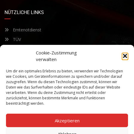
NÜTZLICHE LINKS
Erntenotdienst
TÜV
Nacherntecheck
Cookie-Zustimmung
verwalten
FÜR UNSEREN NEWSLETTER ANMELDEN
Um dir ein optimales Erlebnis zu bieten, verwenden wir Technologien
wie Cookies, um Geräteinformationen zu speichern und/oder darauf
zuzugreifen. Wenn du diesen Technologien zustimmst, können wir
Bleiben Sie auf dem Laufenden über unsere sich ständig
Daten wie das Surfverhalten oder eindeutige IDs auf dieser Website
weiterentwickelnden Produkteigenschaften und Technologien.
verarbeiten. Wenn du deine Zustimmung nicht erteilst oder
Geben Sie Ihre E-Mail-Adresse ein und abonnieren Sie unseren
zurückziehst, können bestimmte Merkmale und Funktionen
Newsletter.
beeinträchtigt werden.
Akzeptieren
Ablehnen