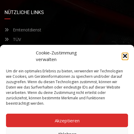
NÜTZLICHE LINKS
Erntenotdienst
TÜV
Nacherntecheck
Cookie-Zustimmung
verwalten
FÜR UNSEREN NEWSLETTER ANMELDEN
Um dir ein optimales Erlebnis zu bieten, verwenden wir Technologien
wie Cookies, um Geräteinformationen zu speichern und/oder darauf
zuzugreifen. Wenn du diesen Technologien zustimmst, können wir
Bleiben Sie auf dem Laufenden über unsere sich ständig
Daten wie das Surfverhalten oder eindeutige IDs auf dieser Website
weiterentwickelnden Produkteigenschaften und Technologien.
verarbeiten. Wenn du deine Zustimmung nicht erteilst oder
Geben Sie Ihre E-Mail-Adresse ein und abonnieren Sie unseren
zurückziehst, können bestimmte Merkmale und Funktionen
Newsletter.
beeinträchtigt werden.
Akzeptieren
Ablehnen