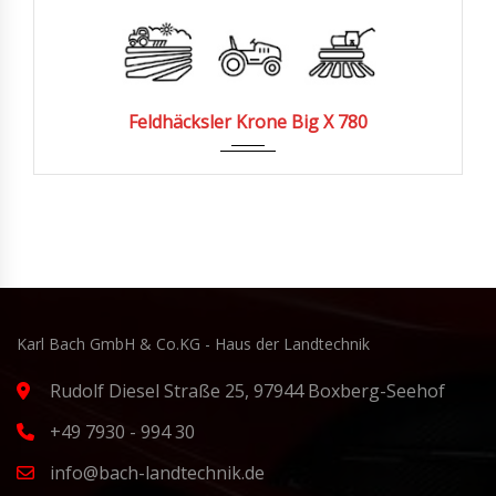
257
Feldhäcksler Krone Big X 780
Karl Bach GmbH & Co.KG - Haus der Landtechnik
Rudolf Diesel Straße 25, 97944 Boxberg-Seehof
+49 7930 - 994 30
info@bach-landtechnik.de