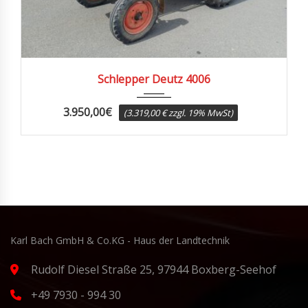
1970
7700
Schlepper Deutz 4006
3.950,00
€
(3.319,00 € zzgl. 19% MwSt)
Karl Bach GmbH & Co.KG - Haus der Landtechnik
Rudolf Diesel Straße 25, 97944 Boxberg-Seehof
+49 7930 - 994 30