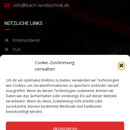
info@bach-landtechnik.de
NÜTZLICHE LINKS
Erntenotdienst
TÜV
Nacherntecheck
Cookie-Zustimmung
verwalten
FÜR UNSEREN NEWSLETTER ANMELDEN
Um dir ein optimales Erlebnis zu bieten, verwenden wir Technologien
wie Cookies, um Geräteinformationen zu speichern und/oder darauf
zuzugreifen. Wenn du diesen Technologien zustimmst, können wir
Bleiben Sie auf dem Laufenden über unsere sich ständig
Daten wie das Surfverhalten oder eindeutige IDs auf dieser Website
weiterentwickelnden Produkteigenschaften und Technologien.
verarbeiten. Wenn du deine Zustimmung nicht erteilst oder
Geben Sie Ihre E-Mail-Adresse ein und abonnieren Sie unseren
zurückziehst, können bestimmte Merkmale und Funktionen
Newsletter.
beeinträchtigt werden.
Akzeptieren