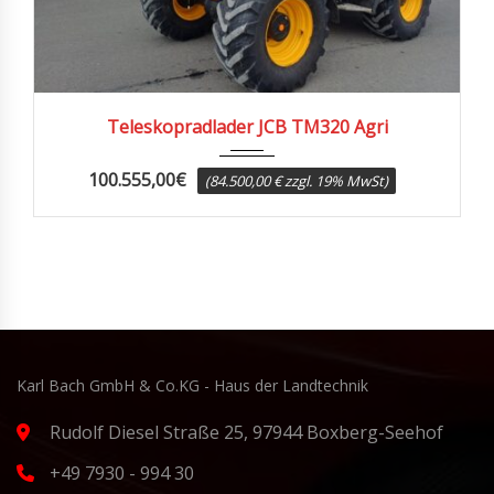
2023
2458
Teleskopradlader JCB TM320 Agri
100.555,00
€
(84.500,00 € zzgl. 19% MwSt)
Karl Bach GmbH & Co.KG - Haus der Landtechnik
Rudolf Diesel Straße 25, 97944 Boxberg-Seehof
+49 7930 - 994 30