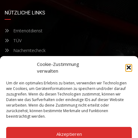
NÜTZLICHE LINKS
Erntenotdienst
TÜV
Nacherntecheck
Cookie-Zustimmung
FÜR UNSEREN NEWSLETTER ANMELDEN
verwalten
Um dir ein optimales Erlebnis zu bieten, verwenden wir Technologien
Bleiben Sie auf dem Laufenden über unsere sich ständig
wie Cookies, um Geräteinformationen zu speichern und/oder darauf
weiterentwickelnden Produkteigenschaften und Technologien.
zuzugreifen. Wenn du diesen Technologien zustimmst, können wir
Geben Sie Ihre E-Mail-Adresse ein und abonnieren Sie unseren
Daten wie das Surfverhalten oder eindeutige IDs auf dieser Website
verarbeiten. Wenn du deine Zustimmung nicht erteilst oder
Newsletter.
zurückziehst, können bestimmte Merkmale und Funktionen
beeinträchtigt werden.
Akzeptieren