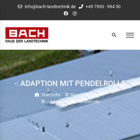
info@bach-landtechnik.de
+49 7930 - 994 30
-: ADAPTION MIT PENDELROLLE
Startseite
Maschinenbörse
-: Adaption Mit Pendelrolle