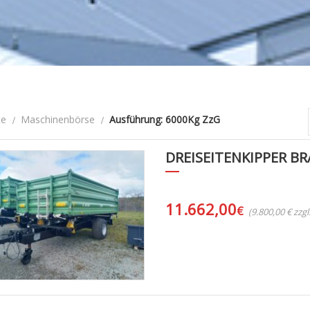
te
Maschinenbörse
Ausführung: 6000Kg ZzG
DREISEITENKIPPER B
11.662,00
€
(9.800,00 € zzg