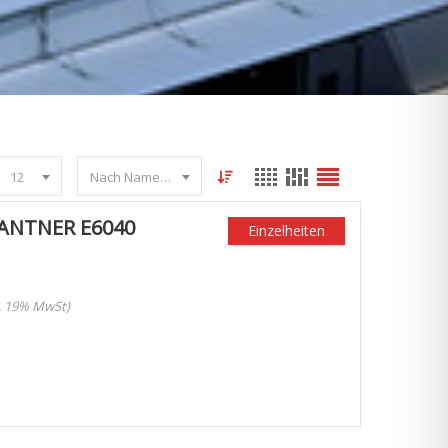
12
Nach Name sortieren
RANTNER E6040
Einzelheiten
l. 19% MwSt)