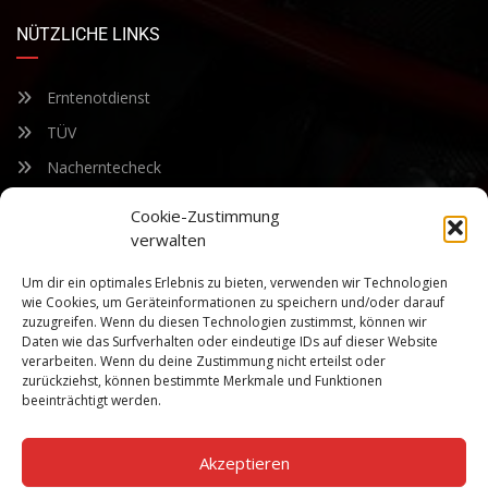
NÜTZLICHE LINKS
Erntenotdienst
TÜV
Nacherntecheck
Cookie-Zustimmung
FÜR UNSEREN NEWSLETTER ANMELDEN
verwalten
Um dir ein optimales Erlebnis zu bieten, verwenden wir Technologien
Bleiben Sie auf dem Laufenden über unsere sich ständig
wie Cookies, um Geräteinformationen zu speichern und/oder darauf
weiterentwickelnden Produkteigenschaften und Technologien.
zuzugreifen. Wenn du diesen Technologien zustimmst, können wir
Geben Sie Ihre E-Mail-Adresse ein und abonnieren Sie unseren
Daten wie das Surfverhalten oder eindeutige IDs auf dieser Website
verarbeiten. Wenn du deine Zustimmung nicht erteilst oder
Newsletter.
zurückziehst, können bestimmte Merkmale und Funktionen
beeinträchtigt werden.
Akzeptieren