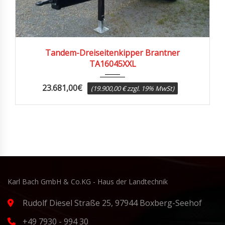
Tandem-Dreiseitenkipper Brantner
TA16045XXL
23.681,00
€
(19.900,00 € zzgl. 19% MwSt)
Karl Bach GmbH & Co.KG - Haus der Landtechnik
Rudolf Diesel Straße 25, 97944 Boxberg-Seehof
+49 7930 - 994 30