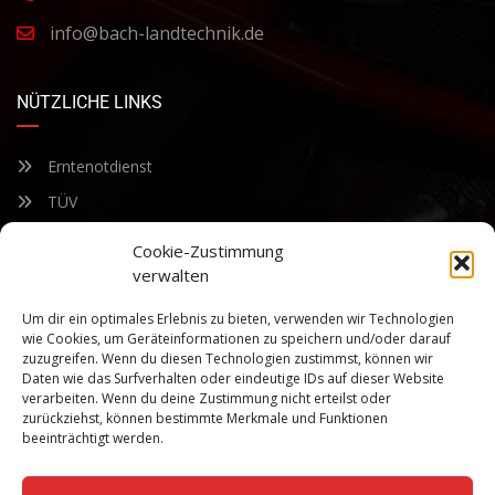
info@bach-landtechnik.de
NÜTZLICHE LINKS
Erntenotdienst
TÜV
Nacherntecheck
Cookie-Zustimmung
verwalten
FÜR UNSEREN NEWSLETTER ANMELDEN
Um dir ein optimales Erlebnis zu bieten, verwenden wir Technologien
wie Cookies, um Geräteinformationen zu speichern und/oder darauf
zuzugreifen. Wenn du diesen Technologien zustimmst, können wir
Bleiben Sie auf dem Laufenden über unsere sich ständig
Daten wie das Surfverhalten oder eindeutige IDs auf dieser Website
weiterentwickelnden Produkteigenschaften und Technologien.
verarbeiten. Wenn du deine Zustimmung nicht erteilst oder
Geben Sie Ihre E-Mail-Adresse ein und abonnieren Sie unseren
zurückziehst, können bestimmte Merkmale und Funktionen
Newsletter.
beeinträchtigt werden.