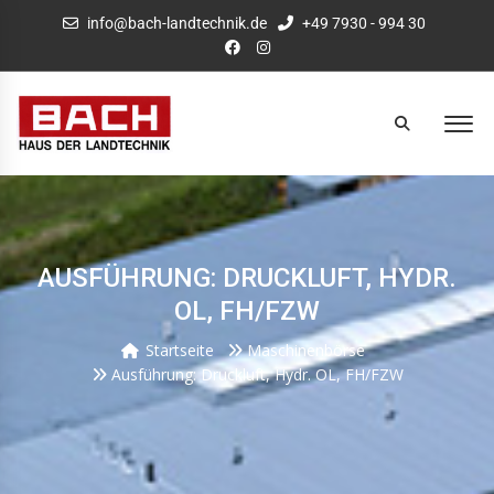
info@bach-landtechnik.de
+49 7930 - 994 30
AUSFÜHRUNG: DRUCKLUFT, HYDR.
OL, FH/FZW
Startseite
Maschinenbörse
Ausführung: Druckluft, Hydr. OL, FH/FZW