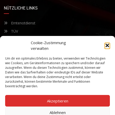
NÜTZLICHE LINKS
Erntenotdienst
TÜV
Nacherntecheck
Cookie-Zustimmung
verwalten
FÜR UNSEREN NEWSLETTER ANMELDEN
Um dir ein optimales Erlebnis zu bieten, verwenden wir Technologien
wie Cookies, um Geräteinformationen zu speichern und/oder darauf
zuzugreifen. Wenn du diesen Technologien zustimmst, können wir
Bleiben Sie auf dem Laufenden über unsere sich ständig
Daten wie das Surfverhalten oder eindeutige IDs auf dieser Website
weiterentwickelnden Produkteigenschaften und Technologien.
verarbeiten. Wenn du deine Zustimmung nicht erteilst oder
Geben Sie Ihre E-Mail-Adresse ein und abonnieren Sie unseren
zurückziehst, können bestimmte Merkmale und Funktionen
Newsletter.
beeinträchtigt werden.
Akzeptieren
Ablehnen