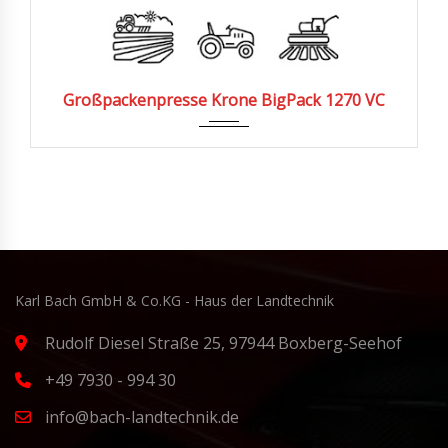
Großpackenpresse Krone BigPack 1270 VC
Karl Bach GmbH & Co.KG - Haus der Landtechnik
Rudolf Diesel Straße 25, 97944 Boxberg-Seehof
+49 7930 - 994 30
info@bach-landtechnik.de