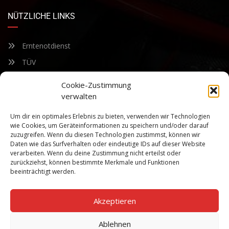
NÜTZLICHE LINKS
Erntenotdienst
TÜV
Nacherntecheck
Cookie-Zustimmung
verwalten
FÜR UNSEREN NEWSLETTER ANMELDEN
Um dir ein optimales Erlebnis zu bieten, verwenden wir Technologien
wie Cookies, um Geräteinformationen zu speichern und/oder darauf
zuzugreifen. Wenn du diesen Technologien zustimmst, können wir
Bleiben Sie auf dem Laufenden über unsere sich ständig
Daten wie das Surfverhalten oder eindeutige IDs auf dieser Website
weiterentwickelnden Produkteigenschaften und Technologien.
verarbeiten. Wenn du deine Zustimmung nicht erteilst oder
Geben Sie Ihre E-Mail-Adresse ein und abonnieren Sie unseren
zurückziehst, können bestimmte Merkmale und Funktionen
Newsletter.
beeinträchtigt werden.
Akzeptieren
Ablehnen