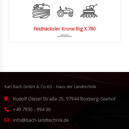
257
Feldhäcksler Krone Big X 780
Karl Bach GmbH & Co.KG - Haus der Landtechnik
Rudolf Diesel Straße 25, 97944 Boxberg-Seehof
+49 7930 - 994 30
info@bach-landtechnik.de