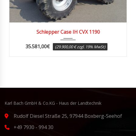
2006
9110
Schlepper Case IH CVX 1190
35.581,00
€
(29.900,00 € zzgl. 19% MwSt)
Karl Bach GmbH & Co.KG - Haus der Landtechnik
Rudolf Diesel Straße 25, 97944 Boxberg-Seehof
+49 7930 - 994 30