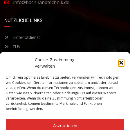
info@bach-landtechnik.de
NÜTZLICHE LINKS
Erntenotdienst
TÜV
Nacherntecheck
Cookie-Zustimmung
verwalten
FÜR UNSEREN NEWSLETTER ANMELDEN
Um dir ein optimales Erlebnis zu bieten, verwenden wir Technologien
wie Cookies, um Geräteinformationen zu speichern und/oder darauf
zuzugreifen. Wenn du diesen Technologien zustimmst, können wir
Bleiben Sie auf dem Laufenden über unsere sich ständig
Daten wie das Surfverhalten oder eindeutige IDs auf dieser Website
weiterentwickelnden Produkteigenschaften und Technologien.
verarbeiten. Wenn du deine Zustimmung nicht erteilst oder
Geben Sie Ihre E-Mail-Adresse ein und abonnieren Sie unseren
zurückziehst, können bestimmte Merkmale und Funktionen
Newsletter.
beeinträchtigt werden.
Akzeptieren