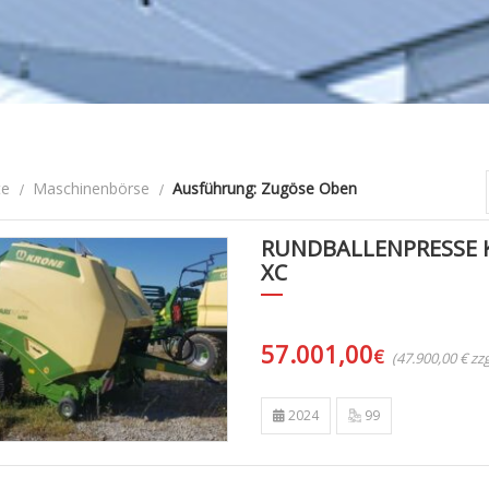
te
Maschinenbörse
Ausführung: Zugöse Oben
RUNDBALLENPRESSE K
XC
57.001,00
€
(47.900,00 € z
2024
99