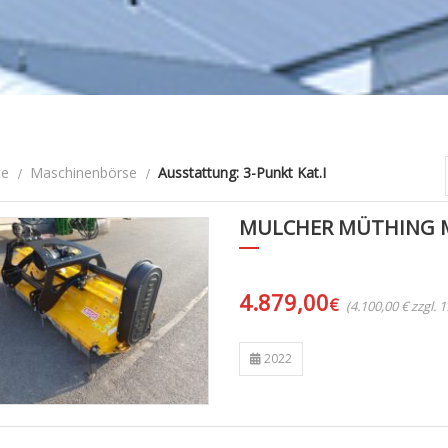
te
Maschinenbörse
Ausstattung: 3-Punkt Kat.I
MULCHER MÜTHING M
4.879,00
€
(4.100,00 € zzgl.
2022