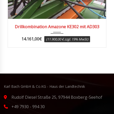
2001
Drillkombination Amazone KE302 mit AD303
14.161,00
€
(11.900,00 € zzgl. 19% MwSt)
Karl Bach GmbH & Co.KG - Haus der Landtechnik
Rudolf Diesel Straße 25, 97944 Boxberg-Seehof
+49 7930 - 994 30