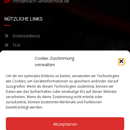
info@bach-landtechnik.de
NÜTZLICHE LINKS
Erntenotdienst
TÜV
Nacherntecheck
Cookie-Zustimmung
verwalten
FÜR UNSEREN NEWSLETTER ANMELDEN
Um dir ein optimales Erlebnis zu bieten, verwenden wir Technologien
wie Cookies, um Geräteinformationen zu speichern und/oder darauf
zuzugreifen. Wenn du diesen Technologien zustimmst, können wir
Bleiben Sie auf dem Laufenden über unsere sich ständig
Daten wie das Surfverhalten oder eindeutige IDs auf dieser Website
weiterentwickelnden Produkteigenschaften und Technologien.
verarbeiten. Wenn du deine Zustimmung nicht erteilst oder
Geben Sie Ihre E-Mail-Adresse ein und abonnieren Sie unseren
zurückziehst, können bestimmte Merkmale und Funktionen
Newsletter.
beeinträchtigt werden.
Akzeptieren