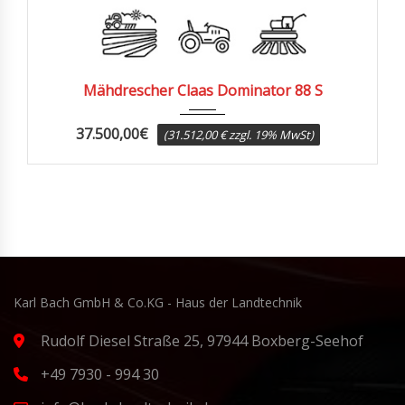
1988
2775
Mähdrescher Claas Dominator 88 S
37.500,00
€
(31.512,00 € zzgl. 19% MwSt)
Karl Bach GmbH & Co.KG - Haus der Landtechnik
Rudolf Diesel Straße 25, 97944 Boxberg-Seehof
+49 7930 - 994 30