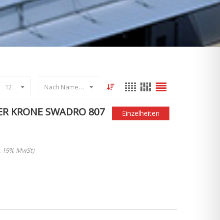
12
Nach Name sortieren
ER KRONE SWADRO 807
Einzelheiten
l. 19% MwSt)