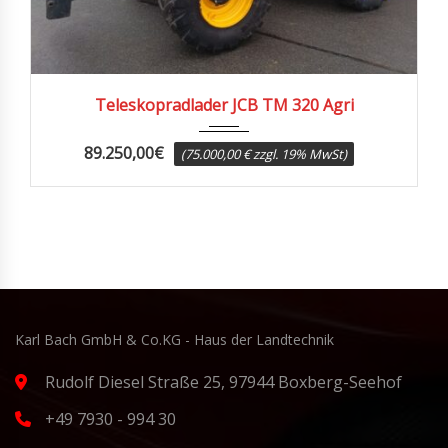
2020
3323
Teleskopradlader JCB TM 320 Agri
89.250,00
€
(75.000,00 € zzgl. 19% MwSt)
Karl Bach GmbH & Co.KG - Haus der Landtechnik
Rudolf Diesel Straße 25, 97944 Boxberg-Seehof
+49 7930 - 994 30