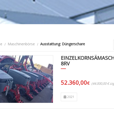
te
Maschinenbörse
Ausstattung: Düngerschare
EINZELKORNSÄMASCH
8RV
52.360,00
€
(44.000,00 € z
2021