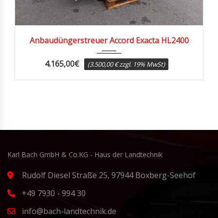
2007
Anbaudüngerstreuer Accord Exacta HL2400
4.165,00
€
(3.500,00 € zzgl. 19% MwSt)
Karl Bach GmbH & Co.KG - Haus der Landtechnik
Rudolf Diesel Straße 25, 97944 Boxberg-Seehof
+49 7930 - 994 30
info@bach-landtechnik.de