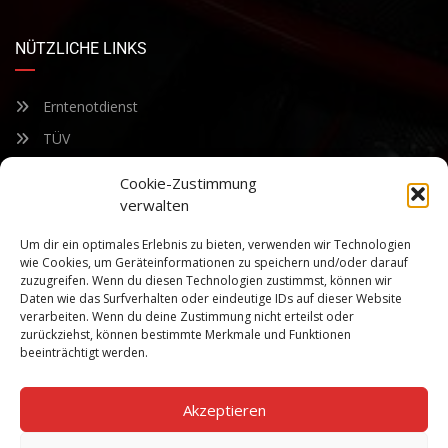
NÜTZLICHE LINKS
Erntenotdienst
TÜV
Nacherntecheck
Cookie-Zustimmung
verwalten
FÜR UNSEREN NEWSLETTER ANMELDEN
Um dir ein optimales Erlebnis zu bieten, verwenden wir Technologien
wie Cookies, um Geräteinformationen zu speichern und/oder darauf
zuzugreifen. Wenn du diesen Technologien zustimmst, können wir
Bleiben Sie auf dem Laufenden über unsere sich ständig
Daten wie das Surfverhalten oder eindeutige IDs auf dieser Website
weiterentwickelnden Produkteigenschaften und Technologien.
verarbeiten. Wenn du deine Zustimmung nicht erteilst oder
Geben Sie Ihre E-Mail-Adresse ein und abonnieren Sie unseren
zurückziehst, können bestimmte Merkmale und Funktionen
Newsletter.
beeinträchtigt werden.
Akzeptieren