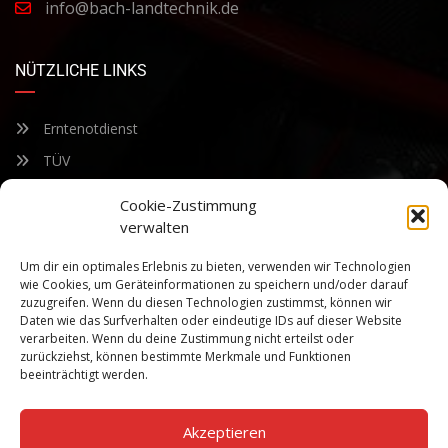
info@bach-landtechnik.de
NÜTZLICHE LINKS
Erntenotdienst
TÜV
Nacherntecheck
Cookie-Zustimmung
verwalten
FÜR UNSEREN NEWSLETTER ANMELDEN
Um dir ein optimales Erlebnis zu bieten, verwenden wir Technologien
wie Cookies, um Geräteinformationen zu speichern und/oder darauf
zuzugreifen. Wenn du diesen Technologien zustimmst, können wir
Bleiben Sie auf dem Laufenden über unsere sich ständig
Daten wie das Surfverhalten oder eindeutige IDs auf dieser Website
weiterentwickelnden Produkteigenschaften und Technologien.
verarbeiten. Wenn du deine Zustimmung nicht erteilst oder
Geben Sie Ihre E-Mail-Adresse ein und abonnieren Sie unseren
zurückziehst, können bestimmte Merkmale und Funktionen
Newsletter.
beeinträchtigt werden.
Akzeptieren