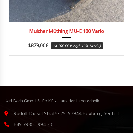
2022
Mulcher Müthing MU-E 180 Vario
4.879,00
€
(4.100,00 € zzgl. 19% MwSt)
Karl Bach GmbH & Co.KG - Haus der Landtechnik
Rudolf Diesel Straße 25, 97944 Boxberg-Seehof
+49 7930 - 994 30