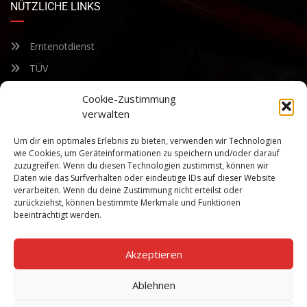
NÜTZLICHE LINKS
Erntenotdienst
TÜV
Nacherntecheck
Cookie-Zustimmung
verwalten
FÜR UNSEREN NEWSLETTER ANMELDEN
Um dir ein optimales Erlebnis zu bieten, verwenden wir Technologien
wie Cookies, um Geräteinformationen zu speichern und/oder darauf
zuzugreifen. Wenn du diesen Technologien zustimmst, können wir
Bleiben Sie auf dem Laufenden über unsere sich ständig
Daten wie das Surfverhalten oder eindeutige IDs auf dieser Website
weiterentwickelnden Produkteigenschaften und Technologien.
verarbeiten. Wenn du deine Zustimmung nicht erteilst oder
Geben Sie Ihre E-Mail-Adresse ein und abonnieren Sie unseren
zurückziehst, können bestimmte Merkmale und Funktionen
Newsletter.
beeinträchtigt werden.
Akzeptieren
Ablehnen
Abonnieren