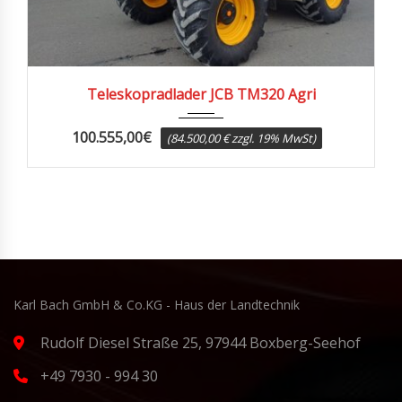
2023
2458
Teleskopradlader JCB TM320 Agri
100.555,00
€
(84.500,00 € zzgl. 19% MwSt)
Karl Bach GmbH & Co.KG - Haus der Landtechnik
Rudolf Diesel Straße 25, 97944 Boxberg-Seehof
+49 7930 - 994 30