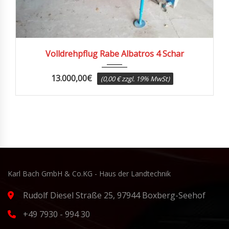
2003
Volldrehpflug Rabe Albatros 4 Schar
13.000,00
€
(0,00 € zzgl. 19% MwSt)
Karl Bach GmbH & Co.KG - Haus der Landtechnik
Rudolf Diesel Straße 25, 97944 Boxberg-Seehof
+49 7930 - 994 30