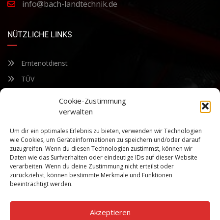
info@bach-landtechnik.de
NÜTZLICHE LINKS
Erntenotdienst
TÜV
Nacherntecheck
Cookie-Zustimmung
verwalten
FÜR UNSEREN NEWSLETTER ANMELDEN
Um dir ein optimales Erlebnis zu bieten, verwenden wir Technologien
wie Cookies, um Geräteinformationen zu speichern und/oder darauf
zuzugreifen. Wenn du diesen Technologien zustimmst, können wir
Bleiben Sie auf dem Laufenden über unsere sich ständig
Daten wie das Surfverhalten oder eindeutige IDs auf dieser Website
weiterentwickelnden Produkteigenschaften und Technologien.
verarbeiten. Wenn du deine Zustimmung nicht erteilst oder
Geben Sie Ihre E-Mail-Adresse ein und abonnieren Sie unseren
zurückziehst, können bestimmte Merkmale und Funktionen
Newsletter.
beeinträchtigt werden.
Akzeptieren