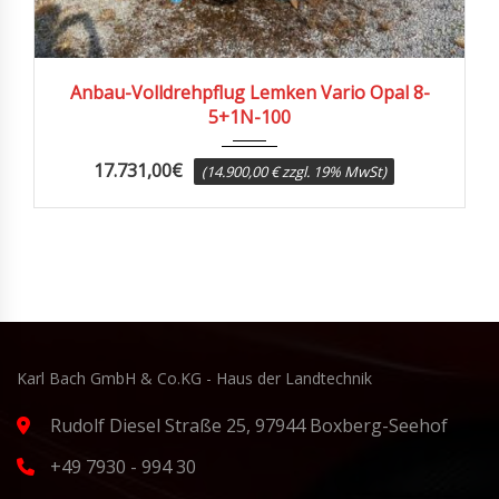
2004
Anbau-Volldrehpflug Lemken Vario Opal 8-
5+1N-100
17.731,00
€
(14.900,00 € zzgl. 19% MwSt)
Karl Bach GmbH & Co.KG - Haus der Landtechnik
Rudolf Diesel Straße 25, 97944 Boxberg-Seehof
+49 7930 - 994 30