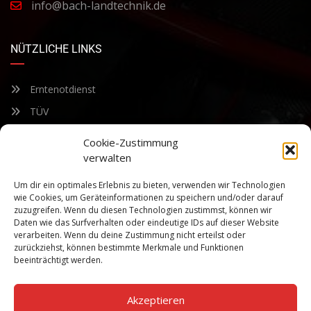
info@bach-landtechnik.de
NÜTZLICHE LINKS
Erntenotdienst
TÜV
Nacherntecheck
Cookie-Zustimmung
verwalten
FÜR UNSEREN NEWSLETTER ANMELDEN
Um dir ein optimales Erlebnis zu bieten, verwenden wir Technologien
wie Cookies, um Geräteinformationen zu speichern und/oder darauf
zuzugreifen. Wenn du diesen Technologien zustimmst, können wir
Bleiben Sie auf dem Laufenden über unsere sich ständig
Daten wie das Surfverhalten oder eindeutige IDs auf dieser Website
weiterentwickelnden Produkteigenschaften und Technologien.
verarbeiten. Wenn du deine Zustimmung nicht erteilst oder
Geben Sie Ihre E-Mail-Adresse ein und abonnieren Sie unseren
zurückziehst, können bestimmte Merkmale und Funktionen
Newsletter.
beeinträchtigt werden.
Akzeptieren