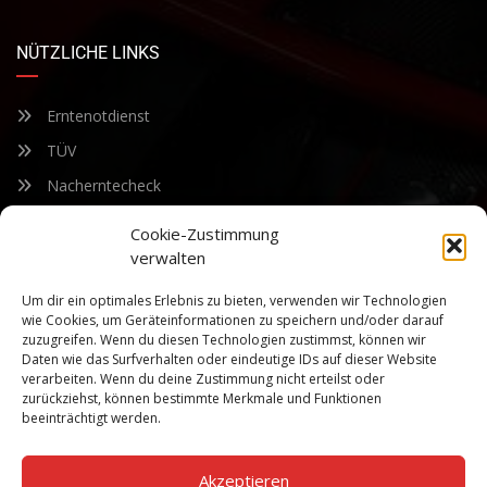
NÜTZLICHE LINKS
Erntenotdienst
TÜV
Nacherntecheck
Cookie-Zustimmung
FÜR UNSEREN NEWSLETTER ANMELDEN
verwalten
Um dir ein optimales Erlebnis zu bieten, verwenden wir Technologien
Bleiben Sie auf dem Laufenden über unsere sich ständig
wie Cookies, um Geräteinformationen zu speichern und/oder darauf
weiterentwickelnden Produkteigenschaften und Technologien.
zuzugreifen. Wenn du diesen Technologien zustimmst, können wir
Geben Sie Ihre E-Mail-Adresse ein und abonnieren Sie unseren
Daten wie das Surfverhalten oder eindeutige IDs auf dieser Website
verarbeiten. Wenn du deine Zustimmung nicht erteilst oder
Newsletter.
zurückziehst, können bestimmte Merkmale und Funktionen
beeinträchtigt werden.
Akzeptieren