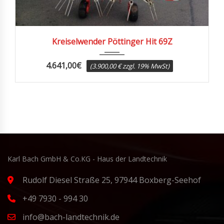
Kreiselwender Pöttinger Hit 69Z
4.641,00
€
(3.900,00 € zzgl. 19% MwSt)
Karl Bach GmbH & Co.KG - Haus der Landtechnik
Rudolf Diesel Straße 25, 97944 Boxberg-Seehof
+49 7930 - 994 30
info@bach-landtechnik.de