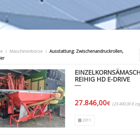
te
Maschinenbörse
Ausstattung: Zwischenandruckrollen,
der
EINZELKORNSÄMASCH
REIHIG HD E-DRIVE
27.846,00
€
(23.400,00 € z
2011