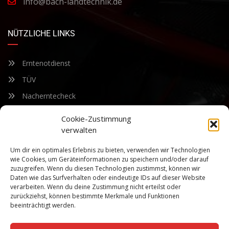
info@bach-landtechnik.de
NÜTZLICHE LINKS
Erntenotdienst
TÜV
Nacherntecheck
Cookie-Zustimmung
FÜR UNSEREN NEWSLETTER ANMELDEN
verwalten
Um dir ein optimales Erlebnis zu bieten, verwenden wir Technologien
Bleiben Sie auf dem Laufenden über unsere sich ständig
wie Cookies, um Geräteinformationen zu speichern und/oder darauf
weiterentwickelnden Produkteigenschaften und Technologien.
zuzugreifen. Wenn du diesen Technologien zustimmst, können wir
Geben Sie Ihre E-Mail-Adresse ein und abonnieren Sie unseren
Daten wie das Surfverhalten oder eindeutige IDs auf dieser Website
verarbeiten. Wenn du deine Zustimmung nicht erteilst oder
Newsletter.
zurückziehst, können bestimmte Merkmale und Funktionen
beeinträchtigt werden.