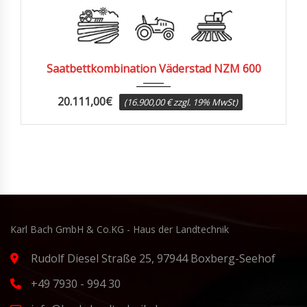
2023
Saatbettkombination Väderstad NZM 600
20.111,00
€
(16.900,00 € zzgl. 19% MwSt)
Karl Bach GmbH & Co.KG - Haus der Landtechnik
Rudolf Diesel Straße 25, 97944 Boxberg-Seehof
+49 7930 - 994 30