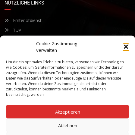
NÜTZLICHE LINKS
Erntenotdienst
TÜV
Nacherntecheck
Cookie-Zustimmung
verwalten
FÜR UNSEREN NEWSLETTER ANMELDEN
Um dir ein optimales Erlebnis zu bieten, verwenden wir Technologien
wie Cookies, um Geräteinformationen zu speichern und/oder darauf
zuzugreifen. Wenn du diesen Technologien zustimmst, können wir
Bleiben Sie auf dem Laufenden über unsere sich ständig
Daten wie das Surfverhalten oder eindeutige IDs auf dieser Website
weiterentwickelnden Produkteigenschaften und Technologien.
verarbeiten. Wenn du deine Zustimmung nicht erteilst oder
Geben Sie Ihre E-Mail-Adresse ein und abonnieren Sie unseren
zurückziehst, können bestimmte Merkmale und Funktionen
Newsletter.
beeinträchtigt werden.
Akzeptieren
Ablehnen
Abonnieren