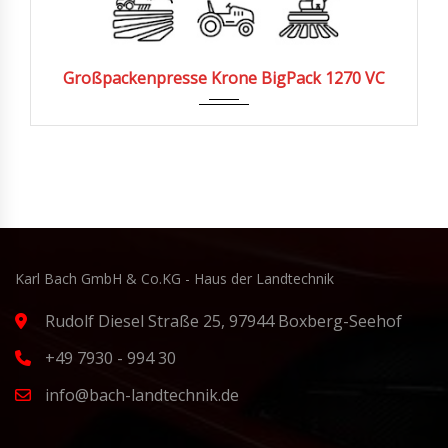
Großpackenpresse Krone BigPack 1270 VC
Karl Bach GmbH & Co.KG - Haus der Landtechnik
Rudolf Diesel Straße 25, 97944 Boxberg-Seehof
+49 7930 - 994 30
info@bach-landtechnik.de