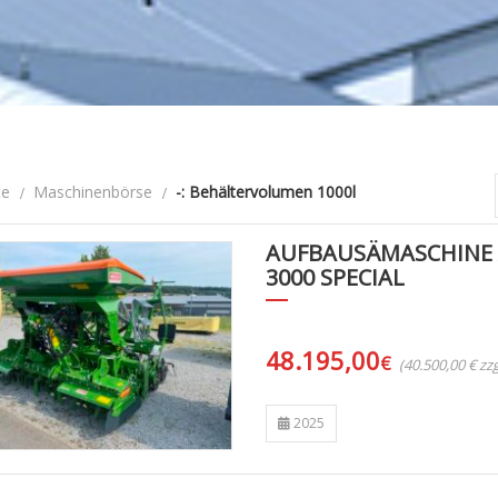
te
Maschinenbörse
-: Behältervolumen 1000l
AUFBAUSÄMASCHINE
3000 SPECIAL
48.195,00
€
(40.500,00 € z
2025