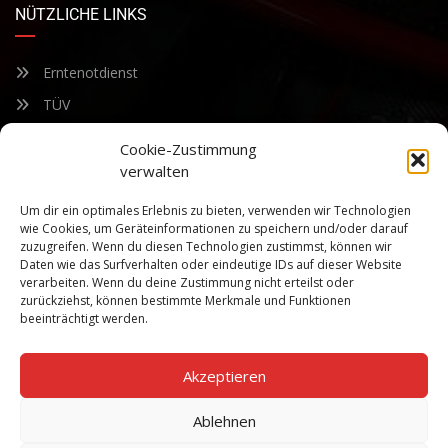
NÜTZLICHE LINKS
Erntenotdienst
TÜV
Nacherntecheck
Cookie-Zustimmung
verwalten
FÜR UNSEREN NEWSLETTER ANMELDEN
Um dir ein optimales Erlebnis zu bieten, verwenden wir Technologien
wie Cookies, um Geräteinformationen zu speichern und/oder darauf
zuzugreifen. Wenn du diesen Technologien zustimmst, können wir
Bleiben Sie auf dem Laufenden über unsere sich ständig
Daten wie das Surfverhalten oder eindeutige IDs auf dieser Website
weiterentwickelnden Produkteigenschaften und Technologien.
verarbeiten. Wenn du deine Zustimmung nicht erteilst oder
Geben Sie Ihre E-Mail-Adresse ein und abonnieren Sie unseren
zurückziehst, können bestimmte Merkmale und Funktionen
Newsletter.
beeinträchtigt werden.
Akzeptieren
Ablehnen
Abonnieren