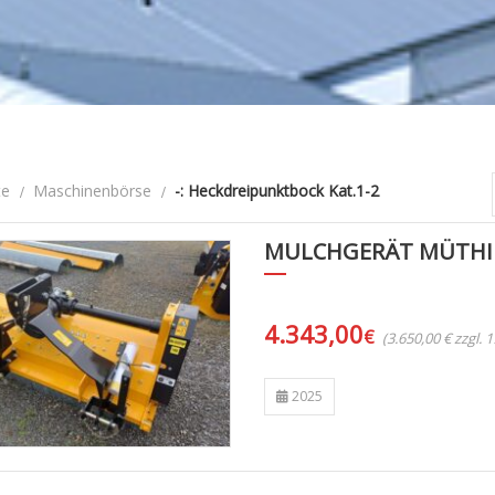
te
Maschinenbörse
-: Heckdreipunktbock Kat.1-2
MULCHGERÄT MÜTHI
4.343,00
€
(3.650,00 € zzgl.
2025