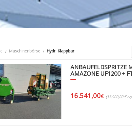
te
Maschinenbörse
Hydr. Klappbar
ANBAUFELDSPRITZE 
AMAZONE UF1200 + F
16.541,00
€
(13.900,00 € z