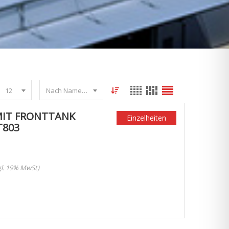
12
Nach Name sortieren
MIT FRONTTANK
Einzelheiten
T803
zgl. 19% MwSt)