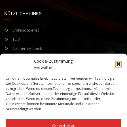
NÜTZLICHE LINKS
Erntenotdienst
TÜV
Nacherntecheck
Cookie-Zustimmung
FÜR UNSEREN NEWSLETTER ANMELDEN
verwalten
Um dir ein optimales Erlebnis zu bieten, verwenden wir Technologien
Bleiben Sie auf dem Laufenden über unsere sich ständig
wie Cookies, um Geräteinformationen zu speichern und/oder darauf
weiterentwickelnden Produkteigenschaften und Technologien.
zuzugreifen. Wenn du diesen Technologien zustimmst, können wir
Geben Sie Ihre E-Mail-Adresse ein und abonnieren Sie unseren
Daten wie das Surfverhalten oder eindeutige IDs auf dieser Website
verarbeiten. Wenn du deine Zustimmung nicht erteilst oder
Newsletter.
zurückziehst, können bestimmte Merkmale und Funktionen
beeinträchtigt werden.
Akzeptieren