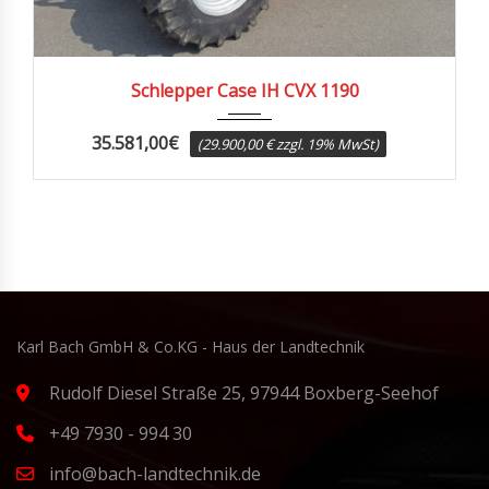
2006
9110
Schlepper Case IH CVX 1190
35.581,00
€
(29.900,00 € zzgl. 19% MwSt)
Karl Bach GmbH & Co.KG - Haus der Landtechnik
Rudolf Diesel Straße 25, 97944 Boxberg-Seehof
+49 7930 - 994 30
info@bach-landtechnik.de